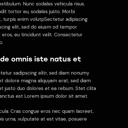
estibulum. Nunc sodales vehicula risus.
dit tortor eu, sodales justo. Morbi
at, turpis enim volutpSectetur adipiscing
iscing elit, sed do eiusm od tempor
t eros, eu tincidunt velit. Consectetur
o.
nde omnis iste natus et
tetur sadipscing elitr, sed diam nonumy
et dolore magna aliquyam erat, sed diam
t justo duo dolores et ea rebum. Stet clita
anctus est Lorem ipsum dolor sit amet.
cula. Cras congue eros nec quam laoreet,
is urna, vulputate at est vitae, posuere