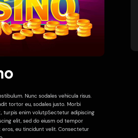
no
estibulum. Nunc sodales vehicula risus.
dit tortor eu, sodales justo. Morbi
at, turpis enim volutpSectetur adipiscing
iscing elit, sed do eiusm od tempor
t eros, eu tincidunt velit. Consectetur
o.